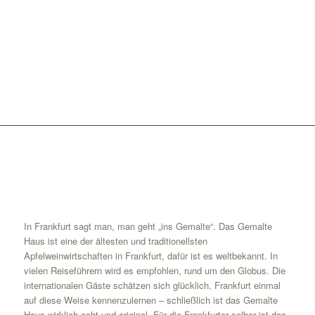
WER KENNT ES
NICHT? DAS
GEMALTE HAUS!“
In Frankfurt sagt man, man geht „ins Gemalte“. Das Gemalte
Haus ist eine der ältesten und traditionellsten
Apfelweinwirtschaften in Frankfurt, dafür ist es weltbekannt. In
vielen Reiseführern wird es empfohlen, rund um den Globus. Die
internationalen Gäste schätzen sich glücklich, Frankfurt einmal
auf diese Weise kennenzulernen – schließlich ist das Gemalte
Haus wirklich echt und original. Für die Frankfurter selber ist das